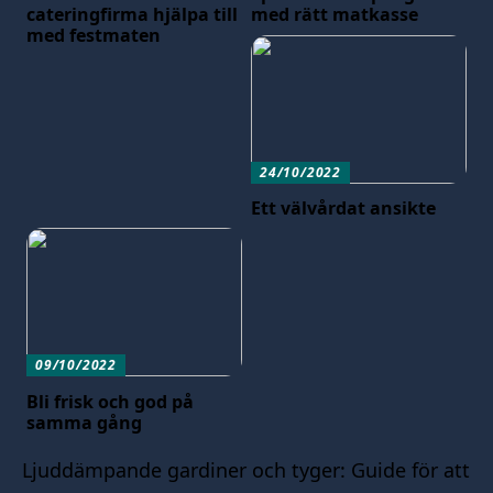
cateringfirma hjälpa till
med rätt matkasse
med festmaten
24/10/2022
Ett välvårdat ansikte
09/10/2022
Bli frisk och god på
samma gång
Ljuddämpande gardiner och tyger: Guide för att