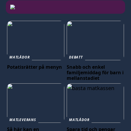
MATLÅDOR
DEBATT
Potatisrätter på menyn
Snabb och enkel
familjemiddag för barn i
mellanstadiet
MATLEVERANS
MATLÅDOR
Så här kan en
Spara tid och pengar