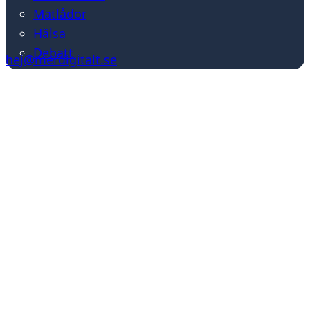
Matlådor
Hälsa
Debatt
hej@merdigitalt.se