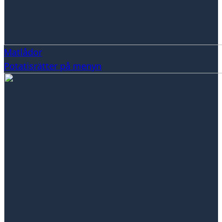
Matlådor
Potatisrätter på menyn