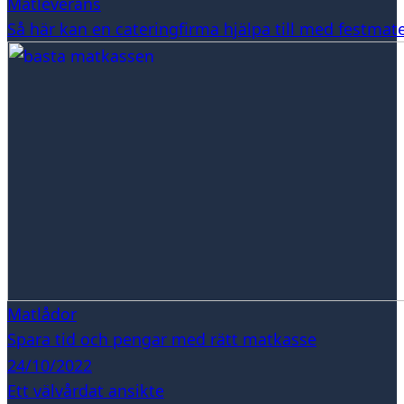
Matleverans
Så här kan en cateringfirma hjälpa till med festmat
Matlådor
Spara tid och pengar med rätt matkasse
24/10/2022
Ett välvårdat ansikte