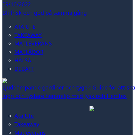
09/10/2022
Bli frisk och god på samma gång
ÄTA UTE
TAKEAWAY
MATLEVERANS
MATLÅDOR
HÄLSA
DEBATT
Ljuddämpande gardiner och tyger: Guide för att sk
lugn och tystare hemmiljö med Jysk och Hemtex
Äta Ute
Takeaway
Matleverans