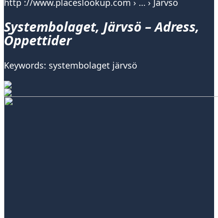
http ://www.placeslookup.com › … › Järvsö
Systembolaget, Järvsö – Adress,
Öppettider
Keywords: systembolaget järvsö