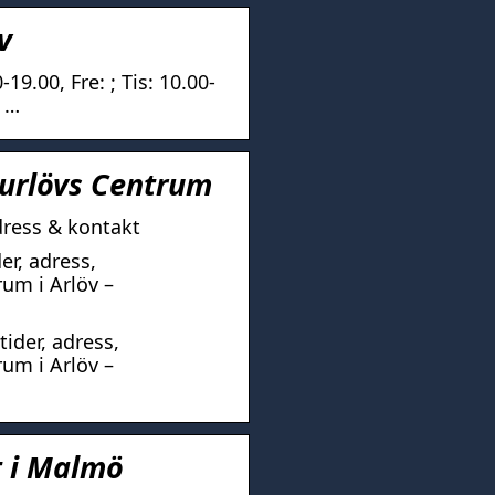
v
9.00, Fre: ; Tis: 10.00-
0 …
Burlövs Centrum
dress & kontakt
er, adress,
um i Arlöv –
tider, adress,
um i Arlöv –
t i Malmö