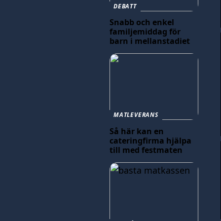
DEBATT
Snabb och enkel
familjemiddag för
barn i mellanstadiet
MATLEVERANS
Så här kan en
cateringfirma hjälpa
till med festmaten