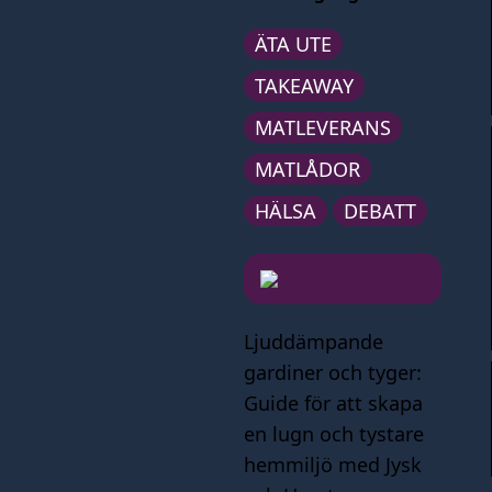
ÄTA UTE
TAKEAWAY
MATLEVERANS
MATLÅDOR
HÄLSA
DEBATT
Ljuddämpande
gardiner och tyger:
Guide för att skapa
en lugn och tystare
hemmiljö med Jysk