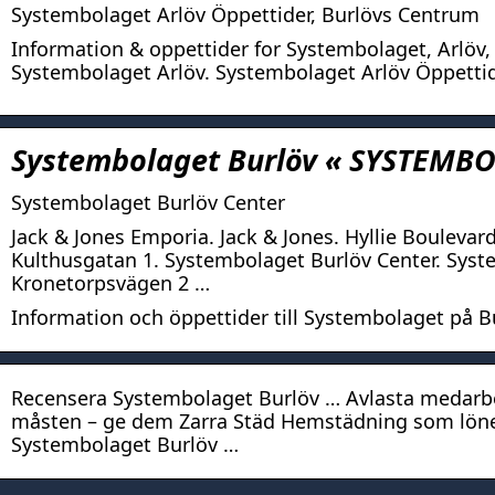
Systembolaget Arlöv Öppettider, Burlövs Centrum
Information & oppettider for Systembolaget, Arlöv
Systembolaget Arlöv. Systembolaget Arlöv Öppettid
Systembolaget Burlöv « SYSTEMB
Systembolaget Burlöv Center
Jack & Jones Emporia. Jack & Jones. Hyllie Boulevard
Kulthusgatan 1. Systembolaget Burlöv Center. Syst
Kronetorpsvägen 2 …
Information och öppettider till Systembolaget på B
Recensera Systembolaget Burlöv … Avlasta medarb
måsten – ge dem Zarra Städ Hemstädning som löne
Systembolaget Burlöv …