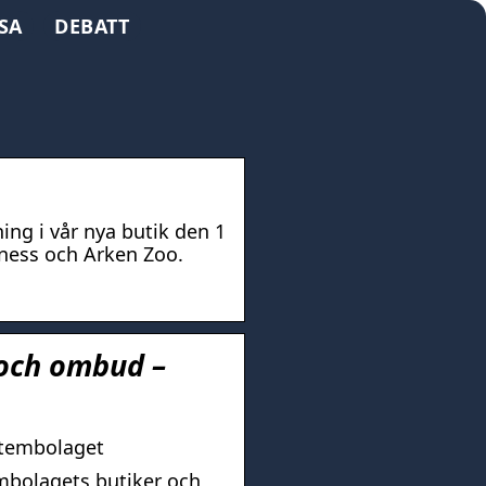
SA
DEBATT
ng i vår nya butik den 1
llness och Arken Zoo.
 och ombud –
stembolaget
embolagets butiker och