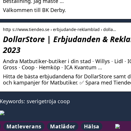
beställning. Jag måste …
Välkommen till BK Derby.
http s://www.tiendeo.se › erbjudande-reklamblad › dolla…
DollarStore | Erbjudanden & Rekl
2023
Andra Matbutiker-butiker i din stad · Willys · Lidl · 
Gross · Coop · Hemköp · ICA Kvantum …
Hitta de bästa erbjudandena för DollarStore samt 
och kampanjer för Matbutiker. ✅ Spara med Tiende
Keywords: sverigetröja coop
Matleverans
Matlådor
Hälsa