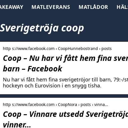
AKEAWAY
MATLEVERANS
MATLÅDOR
HÄL
Sverigetröja coop
http s://www.facebook.com › CoopHunnebostrand › posts
Coop – Nu har vi fått hem fina sveri
barn – Facebook
Nu har vi fått hem fina sverigetröjor till barn, 79:-/
hockeyn och Eurovision i en snygg tisha.
http s://www.facebook.com › CoopNora › posts › vinna…
Coop – Vinnare utsedd Sverigetröj
vinner…