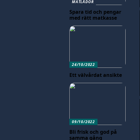
MATLÅDOR
Spara tid och pengar
med rätt matkasse
24/10/2022
Ett välvårdat ansikte
09/10/2022
Bli frisk och god på
samma gång