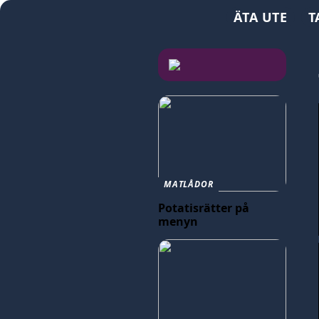
ÄTA UTE
T
MATLÅDOR
Potatisrätter på
menyn