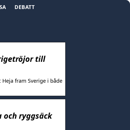
SA
DEBATT
getröjor till
st Heja fram Sverige i både
a och ryggsäck