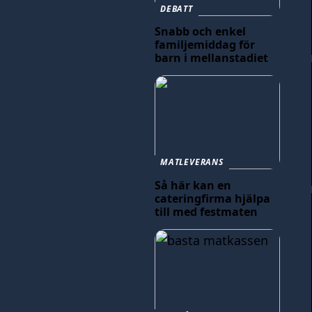
DEBATT
Snabb och enkel
familjemiddag för
barn i mellanstadiet
MATLEVERANS
Så här kan en
cateringfirma hjälpa
till med festmaten