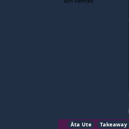
och Hemtex
Äta Ute
Takeaway