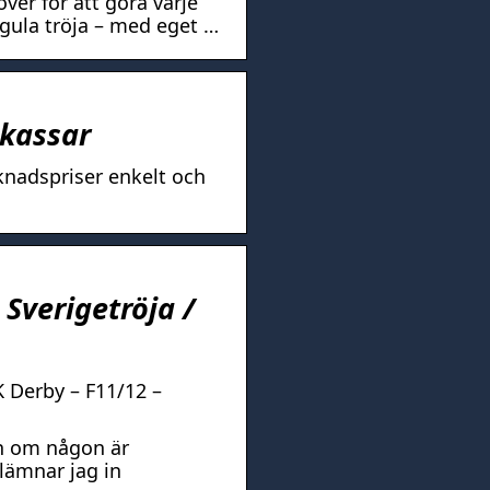
ver för att göra varje
lågula tröja – med eget …
tkassar
knadspriser enkelt och
Sverigetröja /
 Derby – F11/12 –
men om någon är
 lämnar jag in