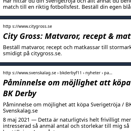
Här hittar du din Sverigetröja och allt annat du behö
match till en riktig fotbollsfest. Beställ din egen b
http s://www.citygross.se
City Gross: Matvaror, recept & ma
Beställ matvaror, recept och matkassar till stormar
smidigt på citygross.se.
http s://www.svenskalag.se › bkderbyf11 › nyheter › pa…
Påminnelse om möjlighet att köpa 
BK Derby
Påminnelse om möjlighet att köpa Sverigetröja / BK
Svenskalag.se
8 maj 2021 — Detta är naturligtvis helt frivilligt 
intresserad så anmäl antal och storlekar till mig så