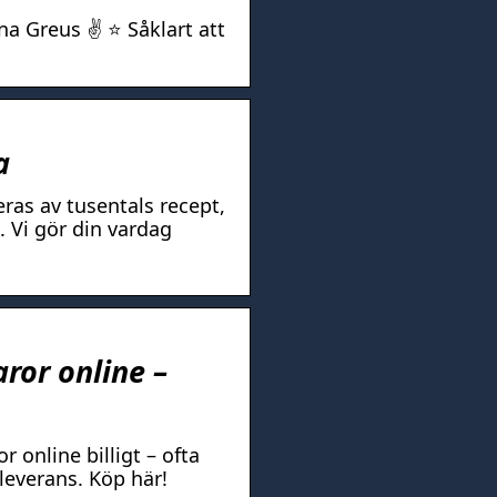
a Greus ✌ ⭐️ Såklart att
a
eras av tusentals recept,
 Vi gör din vardag
aror online –
 online billigt – ofta
leverans. Köp här!