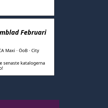
amblad Februari
ICA Maxi · ÖoB · City
de senaste katalogerna
o!