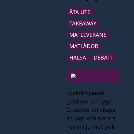
ÄTA UTE
TAKEAWAY
MATLEVERANS
MATLÅDOR
HÄLSA
DEBATT
Ljuddämpande
gardiner och tyger:
Guide för att skapa
en lugn och tystare
hemmiljö med Jysk