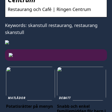
Restaurang och Café | Ringen Centrum
Keywords: skanstull restaurang, restaurang
skanstull
MATLÅDOR
DEBATT
Potatisrätter på menyn
Snabb och enkel
familjemiddag för barn i