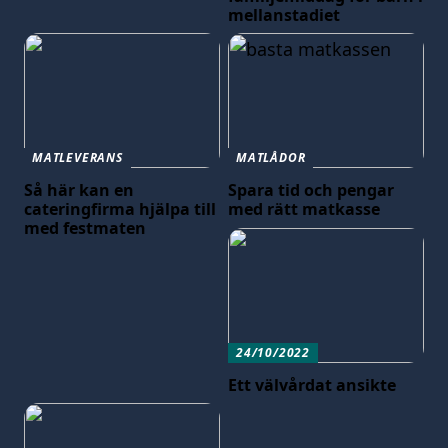
mellanstadiet
MATLEVERANS
MATLÅDOR
Så här kan en
Spara tid och pengar
cateringfirma hjälpa till
med rätt matkasse
med festmaten
24/10/2022
Ett välvårdat ansikte