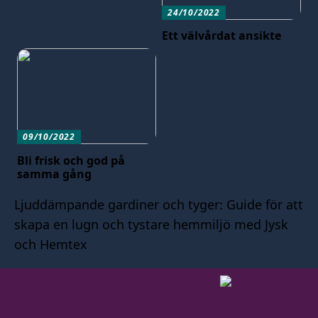
24/10/2022
Ett välvårdat ansikte
09/10/2022
Bli frisk och god på
samma gång
Ljuddämpande gardiner och tyger: Guide för att
skapa en lugn och tystare hemmiljö med Jysk
och Hemtex