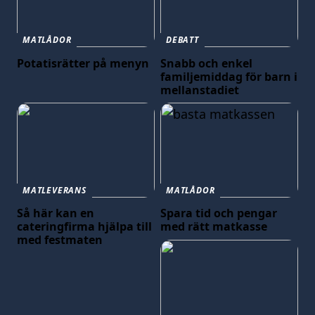
MATLÅDOR
DEBATT
Potatisrätter på menyn
Snabb och enkel
familjemiddag för barn i
mellanstadiet
MATLEVERANS
MATLÅDOR
Så här kan en
Spara tid och pengar
cateringfirma hjälpa till
med rätt matkasse
med festmaten