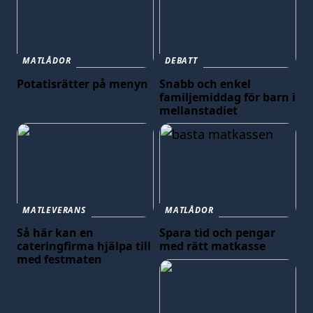
MATLÅDOR
DEBATT
Potatisrätter på menyn
Snabb och enkel
familjemiddag för barn i
mellanstadiet
MATLEVERANS
MATLÅDOR
Så här kan en
Spara tid och pengar
cateringfirma hjälpa till
med rätt matkasse
med festmaten