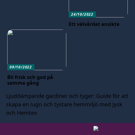
24/10/2022
Ett välvårdat ansikte
09/10/2022
Bli frisk och god på
samma gång
Ljuddämpande gardiner och tyger: Guide för att
skapa en lugn och tystare hemmiljö med Jysk
och Hemtex