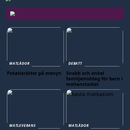
MATLÅDOR
DEBATT
Potatisrätter på menyn
Snabb och enkel
familjemiddag för barn i
mellanstadiet
MATLEVERANS
MATLÅDOR