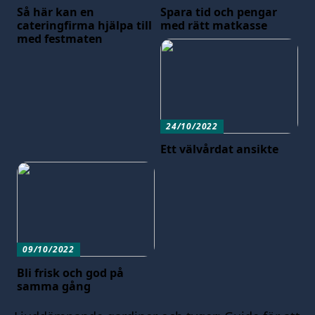
Så här kan en
Spara tid och pengar
cateringfirma hjälpa till
med rätt matkasse
med festmaten
24/10/2022
Ett välvårdat ansikte
09/10/2022
Bli frisk och god på
samma gång