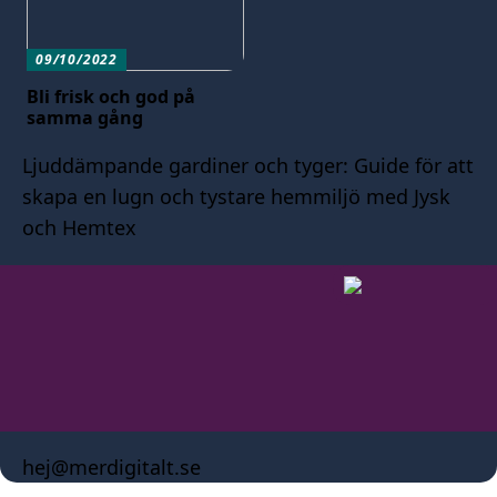
09/10/2022
Bli frisk och god på
samma gång
Ljuddämpande gardiner och tyger: Guide för att
skapa en lugn och tystare hemmiljö med Jysk
och Hemtex
hej@merdigitalt.se