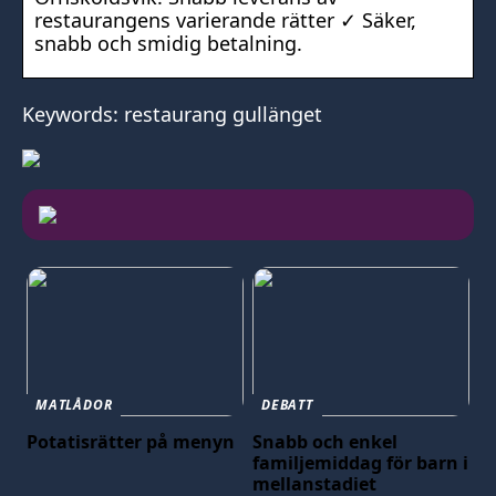
restaurangens varierande rätter ✓ Säker,
snabb och smidig betalning.
Keywords: restaurang gullänget
MATLÅDOR
DEBATT
Potatisrätter på menyn
Snabb och enkel
familjemiddag för barn i
mellanstadiet