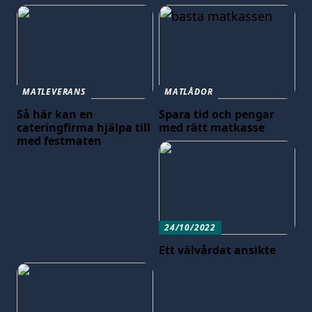
MATLEVERANS
MATLÅDOR
Så här kan en
Spara tid och pengar
cateringfirma hjälpa till
med rätt matkasse
med festmaten
24/10/2022
Ett välvårdat ansikte