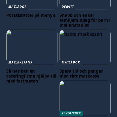
MATLÅDOR
DEBATT
Potatisrätter på menyn
Snabb och enkel
familjemiddag för barn i
mellanstadiet
MATLEVERANS
MATLÅDOR
Så här kan en
Spara tid och pengar
cateringfirma hjälpa till
med rätt matkasse
med festmaten
24/10/2022