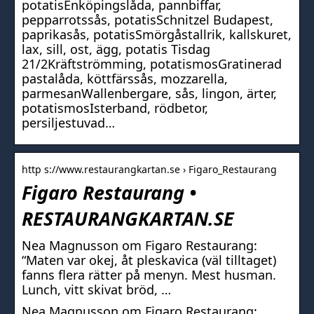
potatisEnköpingslåda, pannbiffar,
pepparrotssås, potatisSchnitzel Budapest,
paprikasås, potatisSmörgåstallrik, kallskuret,
lax, sill, ost, ägg, potatis Tisdag
21/2Kräftströmming, potatismosGratinerad
pastalåda, köttfärssås, mozzarella,
parmesanWallenbergare, sås, lingon, ärter,
potatismosIsterband, rödbetor,
persiljestuvad…
http s://www.restaurangkartan.se › Figaro_Restaurang
Figaro Restaurang •
RESTAURANGKARTAN.SE
Nea Magnusson om Figaro Restaurang:
“Maten var okej, åt pleskavica (väl tilltaget)
fanns flera rätter på menyn. Mest husman.
Lunch, vitt skivat bröd, …
Nea Magnusson om Figaro Restaurang: