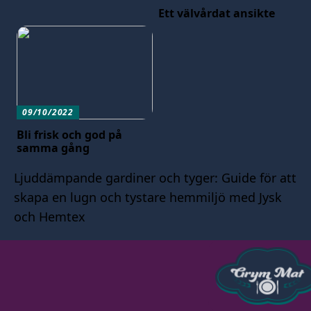
Ett välvårdat ansikte
09/10/2022
Bli frisk och god på
samma gång
Ljuddämpande gardiner och tyger: Guide för att
skapa en lugn och tystare hemmiljö med Jysk
och Hemtex