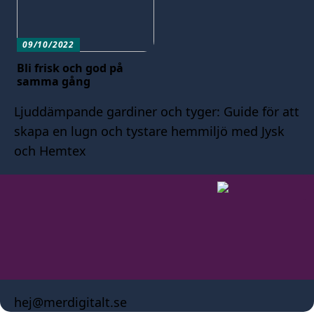
09/10/2022
Bli frisk och god på
samma gång
Ljuddämpande gardiner och tyger: Guide för att
skapa en lugn och tystare hemmiljö med Jysk
och Hemtex
hej@merdigitalt.se