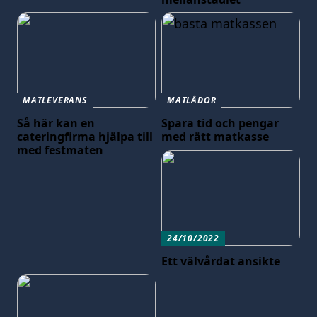
MATLEVERANS
MATLÅDOR
Så här kan en
Spara tid och pengar
cateringfirma hjälpa till
med rätt matkasse
med festmaten
24/10/2022
Ett välvårdat ansikte