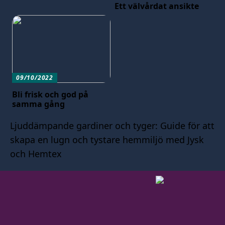
Ett välvårdat ansikte
09/10/2022
Bli frisk och god på
samma gång
Ljuddämpande gardiner och tyger: Guide för att
skapa en lugn och tystare hemmiljö med Jysk
och Hemtex