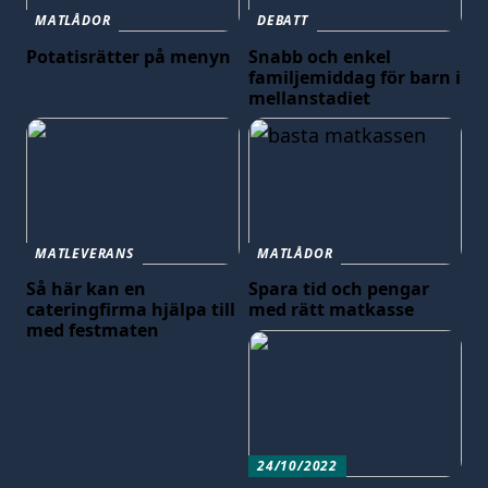
MATLÅDOR
DEBATT
Potatisrätter på menyn
Snabb och enkel
familjemiddag för barn i
mellanstadiet
MATLEVERANS
MATLÅDOR
Så här kan en
Spara tid och pengar
cateringfirma hjälpa till
med rätt matkasse
med festmaten
24/10/2022