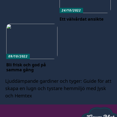
24/10/2022
Ett välvårdat ansikte
09/10/2022
Bli frisk och god på
samma gång
Ljuddämpande gardiner och tyger: Guide för att
skapa en lugn och tystare hemmiljö med Jysk
och Hemtex