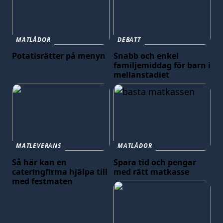
MATLÅDOR
DEBATT
Potatisrätter på menyn
Snabb och enkel
familjemiddag för barn i
mellanstadiet
MATLEVERANS
MATLÅDOR
Så här kan en
Spara tid och pengar
cateringfirma hjälpa till
med rätt matkasse
med festmaten