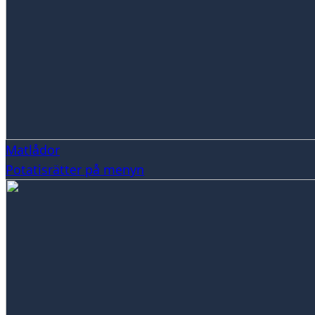
Matlådor
Potatisrätter på menyn