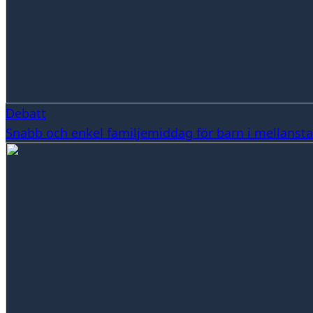
Debatt
Snabb och enkel familjemiddag för barn i mellansta