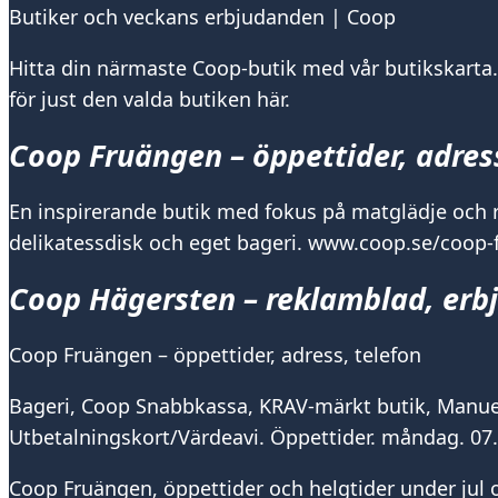
Butiker och veckans erbjudanden | Coop
Hitta din närmaste Coop-butik med vår butikskarta
för just den valda butiken här.
Coop Fruängen – öppettider, adress
En inspirerande butik med fokus på matglädje och rå
delikatessdisk och eget bageri. www.coop.se/coop-
Coop Hägersten – reklamblad, erb
Coop Fruängen – öppettider, adress, telefon
Bageri, Coop Snabbkassa, KRAV-märkt butik, Manuell
Utbetalningskort/Värdeavi. Öppettider. måndag. 07.0
Coop Fruängen, öppettider och helgtider under jul oc