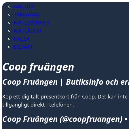
ÄTA UTE
TAKEAWAY
MATLEVERANS
MATLÅDOR
HÄLSA
DEBATT
Coop fruängen
Coop Fruängen | Butiksinfo och e
Köp ett digitalt presentkort från Coop. Det kan inte
tillgängligt direkt i telefonen.
Coop Fruängen (@coopfruangen) •