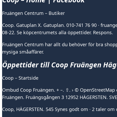
Fruängen Centrum – Butiker
Coop. Gatuplan X. Gatuplan. 010-741 76 90 · fruang
08-22. Se köpcentrumets alla öppettider. Respons.
Fruängen Centrum har allt du behöver för bra shoppi
mysiga småaffärer.
Öppettider till Coop Fruängen Häg
Coop – Startside
Ombud Coop Fruängen. + –. ⇧. › © OpenStreetMap co
Fruängen. Fruängsgången 3 12952 HÄGERSTEN. SV
Coop, HÄGERSTEN. 545 Synes godt om · 2 taler om d