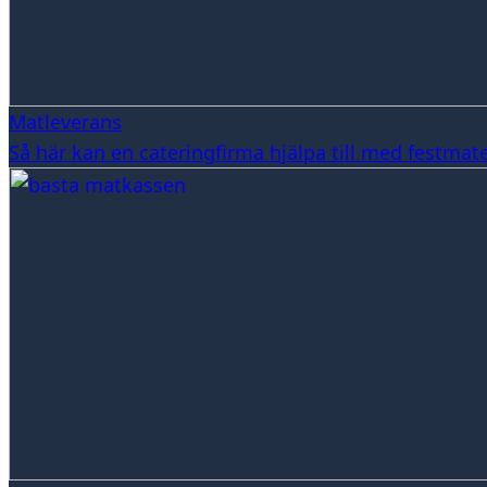
Matleverans
Så här kan en cateringfirma hjälpa till med festmat