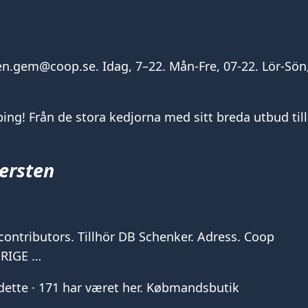
en.gem@coop.se. Idag, 7–22. Mån-Fre, 07-22. Lör-Sön
ng! Från de stora kedjorna med sitt breda utbud till
ersten
ntributors. Tillhör DB Schenker. Adress. Coop
ERIGE …
ette · 171 har været her. Købmandsbutik