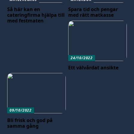
Så här kan en
Spara tid och pengar
cateringfirma hjälpa till
med rätt matkasse
med festmaten
24/10/2022
Ett välvårdat ansikte
09/10/2022
Bli frisk och god på
samma gång