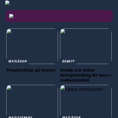
MATLÅDOR
DEBATT
Potatisrätter på menyn
Snabb och enkel
familjemiddag för barn i
mellanstadiet
MATLEVERANS
MATLÅDOR