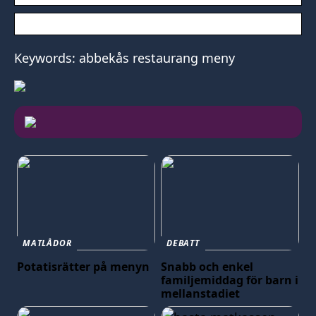
Keywords: abbekås restaurang meny
MATLÅDOR
DEBATT
Potatisrätter på menyn
Snabb och enkel
familjemiddag för barn i
mellanstadiet