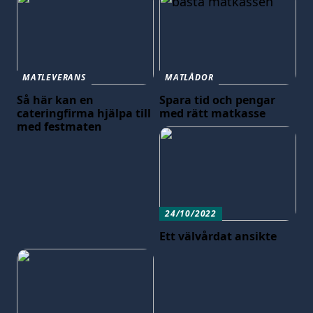
MATLEVERANS
MATLÅDOR
Så här kan en
Spara tid och pengar
cateringfirma hjälpa till
med rätt matkasse
med festmaten
24/10/2022
Ett välvårdat ansikte